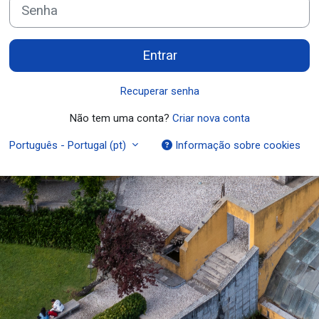
Senha
Entrar
Recuperar senha
Não tem uma conta?
Criar nova conta
Português - Portugal ‎(pt)‎
Informação sobre cookies